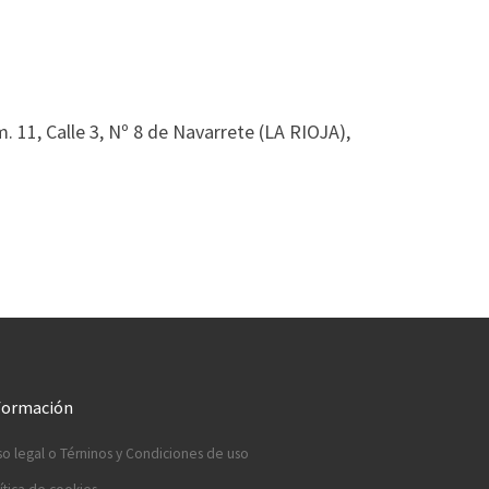
m. 11, Calle 3, Nº 8 de Navarrete (LA RIOJA),
formación
so legal o Térninos y Condiciones de uso