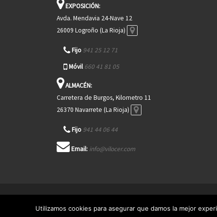
EXPOSICIÓN:
Avda. Mendavia 24-Nave 12
26009 Logroño (La Rioja)
Fijo
941 25 12 71
Móvil
660 41 81 05
ALMACÉN:
Carretera de Burgos, Kilometro 11
26370 Navarrete (La Rioja)
Fijo
941 44 06 44
Email:
info@vilocer.com
© 2026
VILOCER
– Todos los derechos reservados
Utilizamos cookies para asegurar que damos la mejor experi