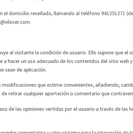
 el domicilio reseñado, llamando al teléfono 941251271 (d
o@vilocer.com.
ibuye al visitante la condición de usuario. Ello supone que el
 hacer un uso adecuado de los contenidos del sitio web y 
e sean de aplicación.
as modificaciones que estime convenientes, añadiendo, camb
l de retirar cualquier aportación o comentario que contraven
o de las opiniones vertidas por el usuario a través de las h
responder comentarios u otro sistema para la interacción de l